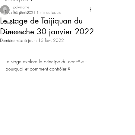
polymathe
Tous les posts
22 déc. 2021
1 min de lecture
Le stage de Taijiquan du
Stages
Dimanche 30 janvier 2022
Evénements
Dernière mise à jour :
13 févr. 2022
Le stage explore le principe du contrôle : 
pourquoi et comment contrôler ?