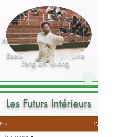
Association de TaijiQuan de
style Chen
Ecole Hunyuan de Maître
Feng Zhi Qiang
Les Futurs Intérieurs
Post
Tous les posts